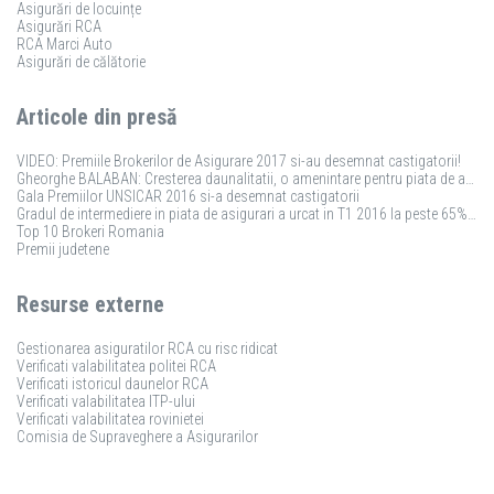
Asigurări de locuințe
Asigurări RCA
RCA Marci Auto
Asigurări de călătorie
Articole din presă
VIDEO: Premiile Brokerilor de Asigurare 2017 si-au desemnat castigatorii!
Gheorghe BALABAN: Cresterea daunalitatii, o amenintare pentru piata de asigurari
Gala Premiilor UNSICAR 2016 si-a desemnat castigatorii
Gradul de intermediere in piata de asigurari a urcat in T1 2016 la peste 65%. Vezi topul brokerilor
Top 10 Brokeri Romania
Premii judetene
Resurse externe
Gestionarea asiguratilor RCA cu risc ridicat
Verificati valabilitatea politei RCA
Verificati istoricul daunelor RCA
Verificati valabilitatea ITP-ului
Verificati valabilitatea rovinietei
Comisia de Supraveghere a Asigurarilor