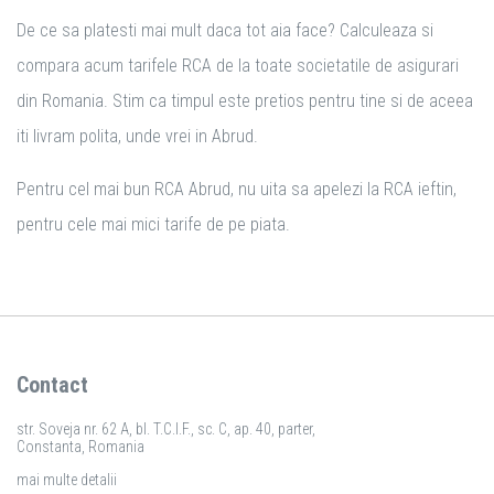
De ce sa platesti mai mult daca tot aia face? Calculeaza si
compara acum tarifele RCA de la toate societatile de asigurari
din Romania. Stim ca timpul este pretios pentru tine si de aceea
iti livram polita, unde vrei in Abrud.
Pentru cel mai bun RCA Abrud, nu uita sa apelezi la RCA ieftin,
pentru cele mai mici tarife de pe piata.
Contact
str. Soveja nr. 62 A, bl. T.C.I.F., sc. C, ap. 40, parter,
Constanta, Romania
mai multe detalii