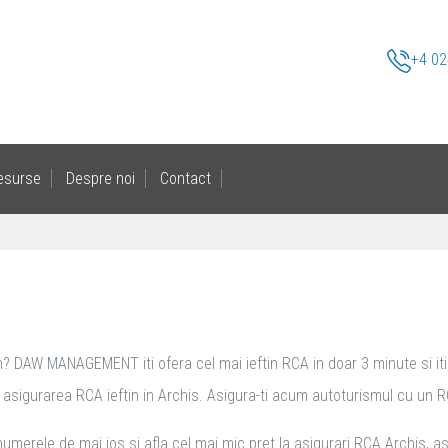
+4 02
esurse
Despre noi
Contact
in? DAW MANAGEMENT iti ofera cel mai ieftin RCA in doar 3 minute si iti l
sigurarea RCA ieftin in Archis. Asigura-ti acum autoturismul cu un RCA i
umerele de mai jos si afla cel mai mic pret la asigurari RCA Archis, as