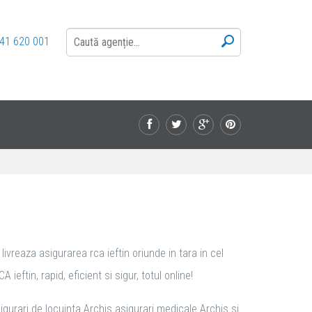
41 620 001
ivreaza asigurarea rca ieftin oriunde in tara in cel
eftin, rapid, eficient si sigur, totul online!
igurari de locuinta Archis asigurari medicale Archis si