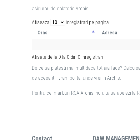
asigurari de calatorie Archis .
Afiseaza
inregistrari pe pagina
Oras
Adresa
Afisate de la 0 la 0 din 0 inregistrari
De ce sa platesti mai mult daca tot aia face? Calculea
de aceea iti livram polita, unde vrei in Archis.
Pentru cel mai bun RCA Archis, nu uita sa apelezi la RC
Contact
DAW MANAGEMEN