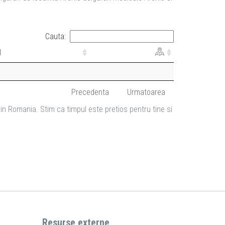
Cauta:
l
Precedenta
Urmatoarea
in Romania. Stim ca timpul este pretios pentru tine si
Resurse externe