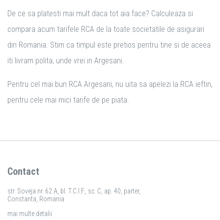
De ce sa platesti mai mult daca tot aia face? Calculeaza si
compara acum tarifele RCA de la toate societatile de asigurari
din Romania. Stim ca timpul este pretios pentru tine si de aceea
iti livram polita, unde vrei in Argesani.
Pentru cel mai bun RCA Argesani, nu uita sa apelezi la RCA ieftin,
pentru cele mai mici tarife de pe piata.
Contact
str. Soveja nr. 62 A, bl. T.C.I.F., sc. C, ap. 40, parter,
Constanta, Romania
mai multe detalii