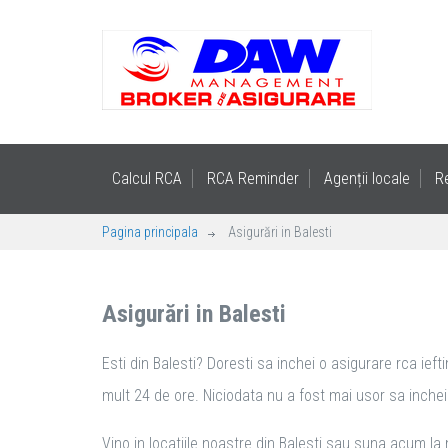
Calcul RCA
RCA Reminder
Agenții locale
R
Pagina principala
Asigurări in Balesti
Asigurări in Balesti
Esti din Balesti? Doresti sa inchei o asigurare rca ieft
mult 24 de ore. Niciodata nu a fost mai usor sa inchei a
Vino in locatiile noastre din Balesti sau suna acum la 