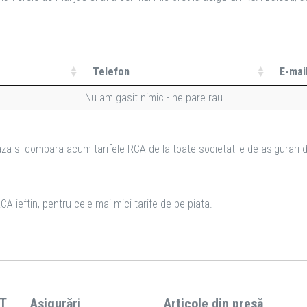
Telefon
E-mai
Nu am gasit nimic - ne pare rau
za si compara acum tarifele RCA de la toate societatile de asigurari d
CA ieftin, pentru cele mai mici tarife de pe piata.
T
Asigurări
Articole din presă