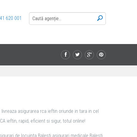
41 620 001
livreaza asigurarea rca ieftin oriunde in tara in cel
eftin, rapid, eficient si sigur, totul online!
sigurari de locuinta Balesti asigurari medicale Balesti