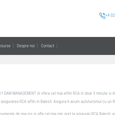
+4 02
esurse
Despre noi
Contact
in? DAW MANAGEMENT iti ofera cel mai ieftin RCA in doar 3 minute si iti 
sigurarea RCA ieftin in Balesti. Asigura-ti acum autoturismul cu un RCA i
numerele de mai jos si afla cel mai mic pret la asigurari RCA Balesti, a