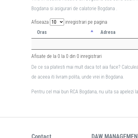
Bogdana si asigurari de calatorie Bogdana .
Afiseaza
inregistrari pe pagina
Oras
Adresa
Afisate de la 0 la 0 din 0 inregistrari
De ce sa platesti mai mult daca tot aia face? Calculea
de aceea iti livram polita, unde vrei in Bogdana.
Pentru cel mai bun RCA Bogdana, nu uita sa apelezi la 
Contact
DAW MANAGEMEN