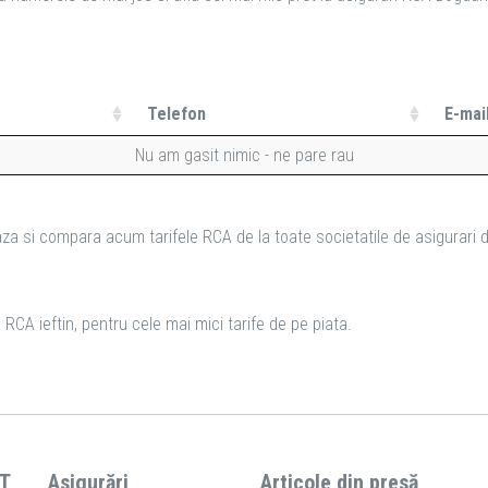
Telefon
E-mai
Nu am gasit nimic - ne pare rau
za si compara acum tarifele RCA de la toate societatile de asigurari d
RCA ieftin, pentru cele mai mici tarife de pe piata.
T
Asigurări
Articole din presă