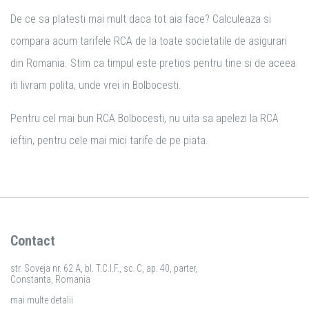
De ce sa platesti mai mult daca tot aia face? Calculeaza si
compara acum tarifele RCA de la toate societatile de asigurari
din Romania. Stim ca timpul este pretios pentru tine si de aceea
iti livram polita, unde vrei in Bolbocesti.
Pentru cel mai bun RCA Bolbocesti, nu uita sa apelezi la RCA
ieftin, pentru cele mai mici tarife de pe piata.
Contact
str. Soveja nr. 62 A, bl. T.C.I.F., sc. C, ap. 40, parter,
Constanta, Romania
mai multe detalii