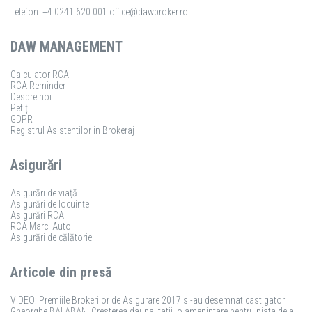
Telefon: +4 0241 620 001
office@dawbroker.ro
DAW MANAGEMENT
Calculator RCA
RCA Reminder
Despre noi
Petiții
GDPR
Registrul Asistentilor in Brokeraj
Asigurări
Asigurări de viață
Asigurări de locuințe
Asigurări RCA
RCA Marci Auto
Asigurări de călătorie
Articole din presă
VIDEO: Premiile Brokerilor de Asigurare 2017 si-au desemnat castigatorii!
Gheorghe BALABAN: Cresterea daunalitatii, o amenintare pentru piata de asigurari