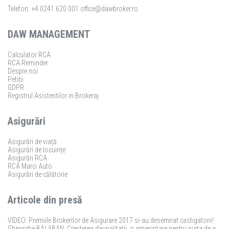
Telefon: +4 0241 620 001
office@dawbroker.ro
DAW MANAGEMENT
Calculator RCA
RCA Reminder
Despre noi
Petiții
GDPR
Registrul Asistentilor in Brokeraj
Asigurări
Asigurări de viață
Asigurări de locuințe
Asigurări RCA
RCA Marci Auto
Asigurări de călătorie
Articole din presă
VIDEO: Premiile Brokerilor de Asigurare 2017 si-au desemnat castigatorii!
Gheorghe BALABAN: Cresterea daunalitatii, o amenintare pentru piata de asigurari