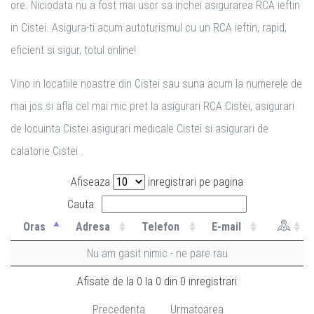
ore. Niciodata nu a fost mai usor sa inchei asigurarea RCA ieftin
in Cistei. Asigura-ti acum autoturismul cu un RCA ieftin, rapid,
eficient si sigur, totul online!
Vino in locatiile noastre din Cistei sau suna acum la numerele de
mai jos si afla cel mai mic pret la asigurari RCA Cistei, asigurari
de locuinta Cistei asigurari medicale Cistei si asigurari de
calatorie Cistei .
Afiseaza
inregistrari pe pagina
Cauta:
Oras
Adresa
Telefon
E-mail
Nu am gasit nimic - ne pare rau
Afisate de la 0 la 0 din 0 inregistrari
Precedenta
Urmatoarea