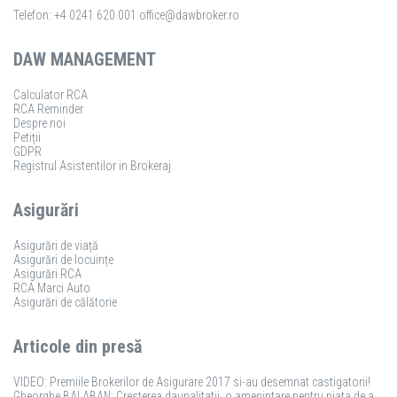
Telefon: +4 0241 620 001
office@dawbroker.ro
DAW MANAGEMENT
Calculator RCA
RCA Reminder
Despre noi
Petiții
GDPR
Registrul Asistentilor in Brokeraj
Asigurări
Asigurări de viață
Asigurări de locuințe
Asigurări RCA
RCA Marci Auto
Asigurări de călătorie
Articole din presă
VIDEO: Premiile Brokerilor de Asigurare 2017 si-au desemnat castigatorii!
Gheorghe BALABAN: Cresterea daunalitatii, o amenintare pentru piata de asigurari