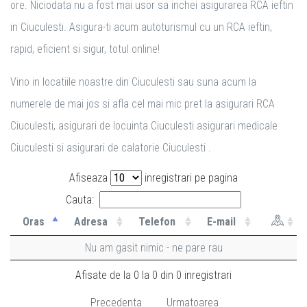
ore. Niciodata nu a fost mai usor sa inchei asigurarea RCA ieftin
in Ciuculesti. Asigura-ti acum autoturismul cu un RCA ieftin,
rapid, eficient si sigur, totul online!
Vino in locatiile noastre din Ciuculesti sau suna acum la
numerele de mai jos si afla cel mai mic pret la asigurari RCA
Ciuculesti, asigurari de locuinta Ciuculesti asigurari medicale
Ciuculesti si asigurari de calatorie Ciuculesti .
Afiseaza
inregistrari pe pagina
Cauta:
Oras
Adresa
Telefon
E-mail
Nu am gasit nimic - ne pare rau
Afisate de la 0 la 0 din 0 inregistrari
Precedenta
Urmatoarea