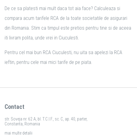
De ce sa platesti mai mult daca tot aia face? Calculeaza si
compara acum tarifele RCA de la toate societatile de asigurari
din Romania. Stim ca timpul este pretios pentru tine si de aceea
iti livram polita, unde vrei in Ciuculesti.
Pentru cel mai bun RCA Ciuculesti, nu uita sa apelezi la RCA
ieftin, pentru cele mai mici tarife de pe piata.
Contact
str. Soveja nr. 62 A, bl. T.C.I.F., sc. C, ap. 40, parter,
Constanta, Romania
mai multe detalii