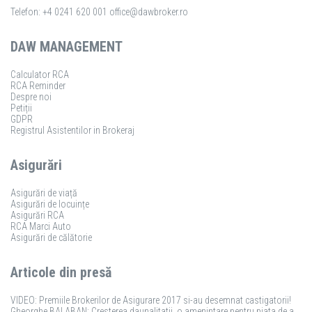
Telefon: +4 0241 620 001
office@dawbroker.ro
DAW MANAGEMENT
Calculator RCA
RCA Reminder
Despre noi
Petiții
GDPR
Registrul Asistentilor in Brokeraj
Asigurări
Asigurări de viață
Asigurări de locuințe
Asigurări RCA
RCA Marci Auto
Asigurări de călătorie
Articole din presă
VIDEO: Premiile Brokerilor de Asigurare 2017 si-au desemnat castigatorii!
Gheorghe BALABAN: Cresterea daunalitatii, o amenintare pentru piata de asigurari