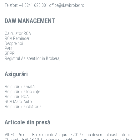
Telefon: +4 0241 620 001
office@dawbroker.ro
DAW MANAGEMENT
Calculator RCA
RCA Reminder
Despre noi
Petiții
GDPR
Registrul Asistentilor in Brokeraj
Asigurări
Asigurări de viață
Asigurări de locuințe
Asigurări RCA
RCA Marci Auto
Asigurări de călătorie
Articole din presă
VIDEO: Premiile Brokerilor de Asigurare 2017 si-au desemnat castigatorii!
Gheorghe BALABAN: Cresterea daunalitatii, o amenintare pentru piata de asigurari