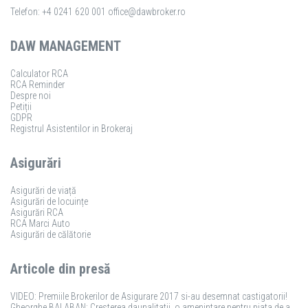
Telefon: +4 0241 620 001
office@dawbroker.ro
DAW MANAGEMENT
Calculator RCA
RCA Reminder
Despre noi
Petiții
GDPR
Registrul Asistentilor in Brokeraj
Asigurări
Asigurări de viață
Asigurări de locuințe
Asigurări RCA
RCA Marci Auto
Asigurări de călătorie
Articole din presă
VIDEO: Premiile Brokerilor de Asigurare 2017 si-au desemnat castigatorii!
Gheorghe BALABAN: Cresterea daunalitatii, o amenintare pentru piata de asigurari