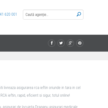
41 620 001
 livreaza asigurarea rca ieftin oriunde in tara in cel
ieftin, rapid, eficient si sigur, totul online!
u, asigurari de locuinta Draganu asigurari medicale