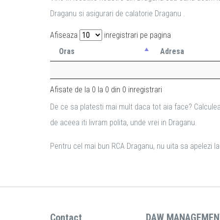
Draganu si asigurari de calatorie Draganu .
Afiseaza
inregistrari pe pagina
Oras
Adresa
Afisate de la 0 la 0 din 0 inregistrari
De ce sa platesti mai mult daca tot aia face? Calculea
de aceea iti livram polita, unde vrei in Draganu.
Pentru cel mai bun RCA Draganu, nu uita sa apelezi la 
Contact
DAW MANAGEMEN