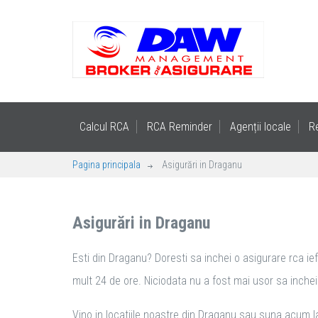
Calcul RCA
RCA Reminder
Agenții locale
R
Pagina principala
Asigurări in Draganu
Asigurări in Draganu
Esti din Draganu? Doresti sa inchei o asigurare rca ief
mult 24 de ore. Niciodata nu a fost mai usor sa inchei 
Vino in locatiile noastre din Draganu sau suna acum l