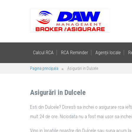
Calcul RCA
RCA Reminder
Agenții locale
R
Pagina principala
Asigurări in Dulcele
Asigurări in Dulcele
Esti din Dulcele? Doresti sa inchei o asigurare rca ief
mult 24 de ore. Niciodata nu a fost mai usor sa inchei a
Vino in locatiile noastre din Dulcele sau suna acum la