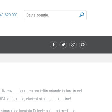
41 620 001
livreaza asigurarea rca ieftin oriunde in tara in cel
eftin, rapid, eficient si sigur, totul online!
asigurari de locuinta Dulcele asigurari medicale