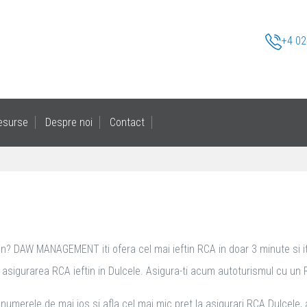
+4 02
esurse
Despre noi
Contact
tin? DAW MANAGEMENT iti ofera cel mai ieftin RCA in doar 3 minute si iti 
sigurarea RCA ieftin in Dulcele. Asigura-ti acum autoturismul cu un RCA i
 numerele de mai jos si afla cel mai mic pret la asigurari RCA Dulcele, 