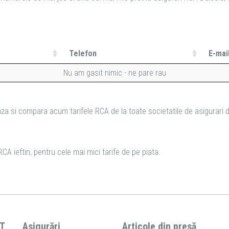
Telefon
E-mai
Nu am gasit nimic - ne pare rau
za si compara acum tarifele RCA de la toate societatile de asigurari d
CA ieftin, pentru cele mai mici tarife de pe piata.
T
Asigurări
Articole din presă