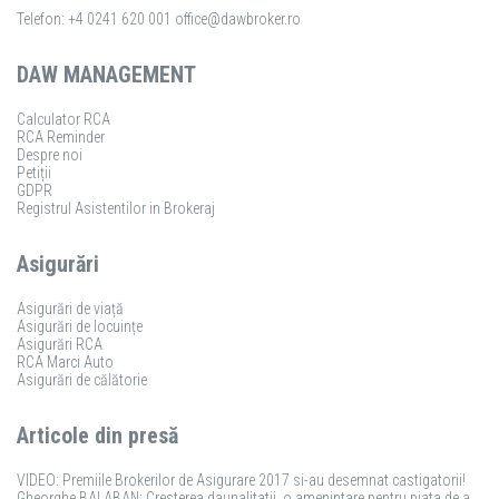
Telefon: +4 0241 620 001
office@dawbroker.ro
DAW MANAGEMENT
Calculator RCA
RCA Reminder
Despre noi
Petiții
GDPR
Registrul Asistentilor in Brokeraj
Asigurări
Asigurări de viață
Asigurări de locuințe
Asigurări RCA
RCA Marci Auto
Asigurări de călătorie
Articole din presă
VIDEO: Premiile Brokerilor de Asigurare 2017 si-au desemnat castigatorii!
Gheorghe BALABAN: Cresterea daunalitatii, o amenintare pentru piata de asigurari