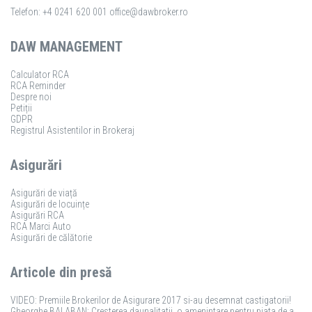
Telefon: +4 0241 620 001
office@dawbroker.ro
DAW MANAGEMENT
Calculator RCA
RCA Reminder
Despre noi
Petiții
GDPR
Registrul Asistentilor in Brokeraj
Asigurări
Asigurări de viață
Asigurări de locuințe
Asigurări RCA
RCA Marci Auto
Asigurări de călătorie
Articole din presă
VIDEO: Premiile Brokerilor de Asigurare 2017 si-au desemnat castigatorii!
Gheorghe BALABAN: Cresterea daunalitatii, o amenintare pentru piata de asigurari