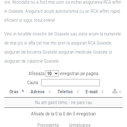
ore. Niciodata nu a fost mai usor sa inchei asigurarea RCA ieftin
in Goasele. Asigura-ti acum autoturismul cu un RCA ieftin, rapid,
eficient si sigur, totul online!
Vino in locatiile noastre din Goasele sau suna acum la numerele
de mai jos si afla cel mai mic pret la asigurari RCA Goasele,
asigurari de locuinta Goasele asigurari medicale Goasele si
asigurari de calatorie Goasele .
Afiseaza
inregistrari pe pagina
Cauta:
Oras
Adresa
Telefon
E-mail
Nu am gasit nimic - ne pare rau
Afisate de la 0 la 0 din 0 inregistrari
Precedenta
Urmatoarea