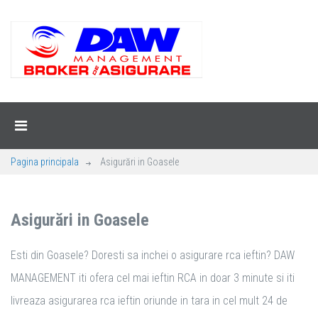
Pagina principala
Asigurări in Goasele
Asigurări in Goasele
Esti din Goasele? Doresti sa inchei o asigurare rca ieftin? DAW
MANAGEMENT iti ofera cel mai ieftin RCA in doar 3 minute si iti
livreaza asigurarea rca ieftin oriunde in tara in cel mult 24 de