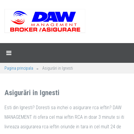
Pagina principala
Asigurări in Ignesti
Asigurări in Ignesti
Esti din Ignesti? Doresti sa inchei o asigurare rca ieftin? DAW
MANAGEMENT iti ofera cel mai ieftin RCA in doar 3 minute si iti
livreaza asigurarea rca ieftin oriunde in tara in cel mult 24 de