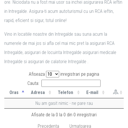
ore. Niciodata nu a fost mai usor sa inchei asigurarea RCA ieftin
in Intregalde. Asigura-ti acum autoturismul cu un RCA ieftin,
rapid, eficient si sigur, totul online!
Vino in locatiile noastre din Intregalde sau suna acum la
numerele de mai jos si afla cel mai mic pret la asigurari RCA
Intregalde, asigurari de locuinta Intregalde asigurari medicale
Intregalde si asigurari de calatorie Intregalde .
Afiseaza
inregistrari pe pagina
Cauta:
Oras
Adresa
Telefon
E-mail
Nu am gasit nimic - ne pare rau
Afisate de la 0 la 0 din 0 inregistrari
Precedenta
Urmatoarea