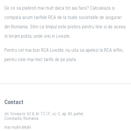
De ce sa platesti mai mult daca tot aia face? Calculeaza si
compara acum tarifele RCA de la toate societatile de asigurari
din Romania. Stim ca timpul este pretios pentru tine si de aceea
iti livram polita, unde vrei in Livezile.
Pentru cel mai bun RCA Livezile, nu uita sa apelezi la RCA ieftin,
pentru cele mai mici tarife de pe piata.
Contact
str. Soveja nr. 62 A, bl. T.C.I.F., sc. C, ap. 40, parter,
Constanta, Romania
mai multe detalii