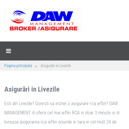
Pagina principala
Asigurări in Livezile
Asigurări in Livezile
Esti din Livezile? Doresti sa inchei o asigurare rca ieftin? DAW
MANAGEMENT iti ofera cel mai ieftin RCA in doar 3 minute si iti
livreaza asigurarea rca ieftin oriunde in tara in cel mult 24 de