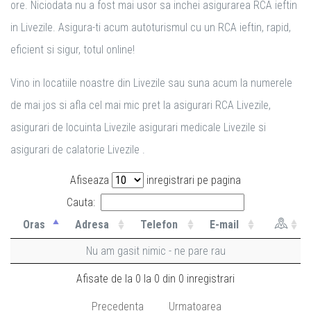
ore. Niciodata nu a fost mai usor sa inchei asigurarea RCA ieftin
in Livezile. Asigura-ti acum autoturismul cu un RCA ieftin, rapid,
eficient si sigur, totul online!
Vino in locatiile noastre din Livezile sau suna acum la numerele
de mai jos si afla cel mai mic pret la asigurari RCA Livezile,
asigurari de locuinta Livezile asigurari medicale Livezile si
asigurari de calatorie Livezile .
Afiseaza
inregistrari pe pagina
Cauta:
Oras
Adresa
Telefon
E-mail
Nu am gasit nimic - ne pare rau
Afisate de la 0 la 0 din 0 inregistrari
Precedenta
Urmatoarea