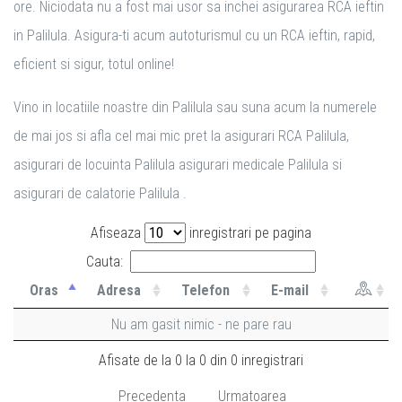
ore. Niciodata nu a fost mai usor sa inchei asigurarea RCA ieftin
in Palilula. Asigura-ti acum autoturismul cu un RCA ieftin, rapid,
eficient si sigur, totul online!
Vino in locatiile noastre din Palilula sau suna acum la numerele
de mai jos si afla cel mai mic pret la asigurari RCA Palilula,
asigurari de locuinta Palilula asigurari medicale Palilula si
asigurari de calatorie Palilula .
Afiseaza
inregistrari pe pagina
Cauta:
Oras
Adresa
Telefon
E-mail
Nu am gasit nimic - ne pare rau
Afisate de la 0 la 0 din 0 inregistrari
Precedenta
Urmatoarea