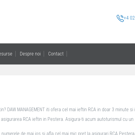
+4 02
esurse
Despre noi
Contact
tin? DAW MANAGEMENT iti ofera cel mai ieftin RCA in doar 3 minute si iti
sigurarea RCA ieftin in Pestera. Asigura-ti acum autoturismul cu un RCA 
 numerele de mai jos si afla cel mai mic pret la asigurari RCA Pestera