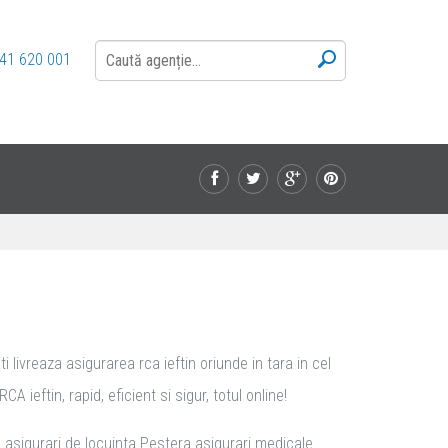
41 620 001
 livreaza asigurarea rca ieftin oriunde in tara in cel
ieftin, rapid, eficient si sigur, totul online!
, asigurari de locuinta Pestera asigurari medicale