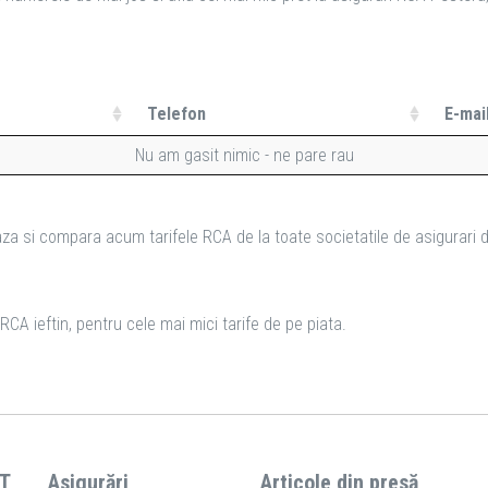
Telefon
E-mai
Nu am gasit nimic - ne pare rau
za si compara acum tarifele RCA de la toate societatile de asigurari d
CA ieftin, pentru cele mai mici tarife de pe piata.
T
Asigurări
Articole din presă