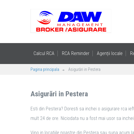
Calcul RCA
RCA Reminder
Agenții locale
R
Pagina principala
Asigurări in Pestera
Asigurări in Pestera
Esti din Pestera? Doresti sa inchei o asigurare rca ief
mult 24 de ore. Niciodata nu a fost mai usor sa inchei a
Vino in locatiile noastre din Pestera sau suna acum la