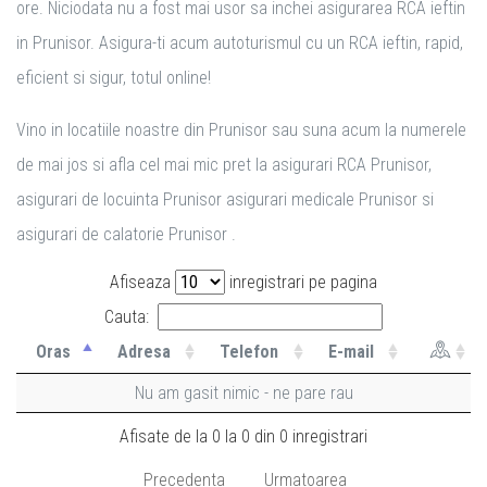
ore. Niciodata nu a fost mai usor sa inchei asigurarea RCA ieftin
in Prunisor. Asigura-ti acum autoturismul cu un RCA ieftin, rapid,
eficient si sigur, totul online!
Vino in locatiile noastre din Prunisor sau suna acum la numerele
de mai jos si afla cel mai mic pret la asigurari RCA Prunisor,
asigurari de locuinta Prunisor asigurari medicale Prunisor si
asigurari de calatorie Prunisor .
Afiseaza
inregistrari pe pagina
Cauta:
Oras
Adresa
Telefon
E-mail
Nu am gasit nimic - ne pare rau
Afisate de la 0 la 0 din 0 inregistrari
Precedenta
Urmatoarea