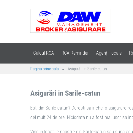
Calcul RCA
RCA Reminder
Agenții locale
R
Pagina principala
Asigurări in Sarile-catun
Asigurări in Sarile-catun
Esti din Sarile-catun? Doresti sa inchei o asigurare rc
cel mult 24 de ore. Niciodata nu a fost mai usor sa inch
Vino in locatiile noastre din Sarile-catun sau suna acu