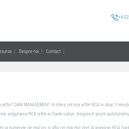
+4 02
esurse
Despre noi
Contact
a ieftin? DAW MANAGEMENT iti ofera cel mai ieftin RCA in doar 3 minute si
ei asigurarea RCA ieftin in Sarile-catun. Asigura-ti acum autoturismul cu
m la numerele de mai jos si afla cel mai mic pret la asigurari RCA Saril