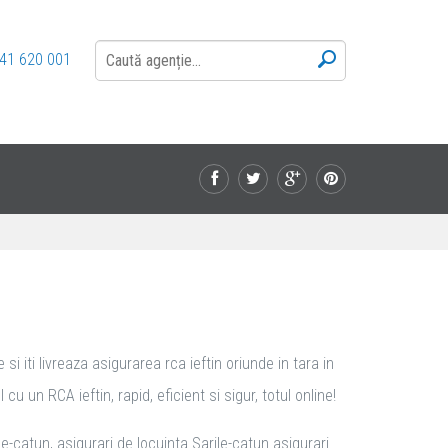
41 620 001
 iti livreaza asigurarea rca ieftin oriunde in tara in
 un RCA ieftin, rapid, eficient si sigur, totul online!
e-catun, asigurari de locuinta Sarile-catun asigurari