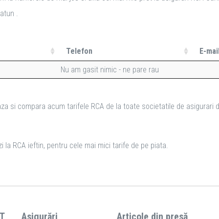
atun .
Telefon
E-mai
Nu am gasit nimic - ne pare rau
za si compara acum tarifele RCA de la toate societatile de asigurari d
 la RCA ieftin, pentru cele mai mici tarife de pe piata.
T
Asigurări
Articole din presă