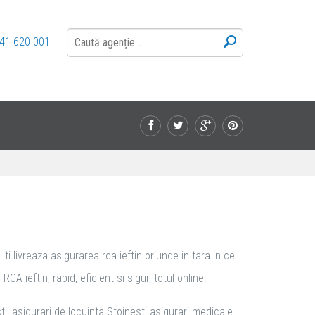
41 620 001
i livreaza asigurarea rca ieftin oriunde in tara in cel
 ieftin, rapid, eficient si sigur, totul online!
i, asigurari de locuinta Stoinesti asigurari medicale