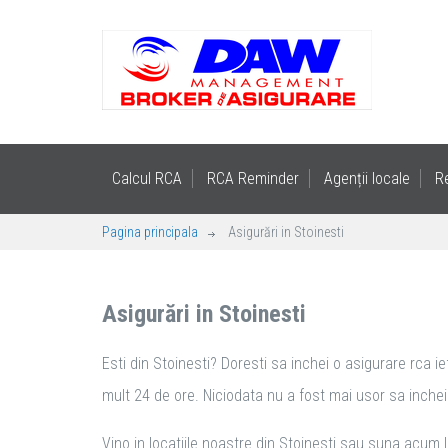
Calcul RCA
RCA Reminder
Agenții locale
R
Pagina principala
Asigurări in Stoinesti
Asigurări in Stoinesti
Esti din Stoinesti? Doresti sa inchei o asigurare rca i
mult 24 de ore. Niciodata nu a fost mai usor sa inchei a
Vino in locatiile noastre din Stoinesti sau suna acum l