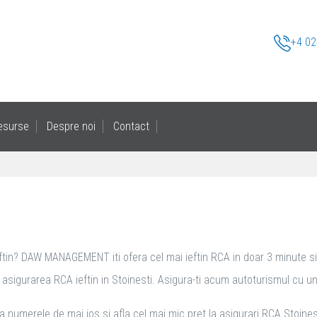
+4 02
esurse
Despre noi
Contact
eftin? DAW MANAGEMENT iti ofera cel mai ieftin RCA in doar 3 minute si it
sigurarea RCA ieftin in Stoinesti. Asigura-ti acum autoturismul cu un RCA
a numerele de mai jos si afla cel mai mic pret la asigurari RCA Stoinest