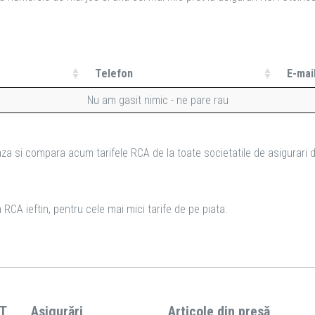
Telefon
E-mai
Nu am gasit nimic - ne pare rau
za si compara acum tarifele RCA de la toate societatile de asigurari d
 RCA ieftin, pentru cele mai mici tarife de pe piata.
T
Asigurări
Articole din presă