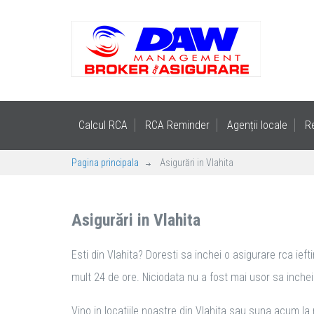
Calcul RCA
RCA Reminder
Agenții locale
R
Pagina principala
Asigurări in Vlahita
Asigurări in Vlahita
Esti din Vlahita? Doresti sa inchei o asigurare rca ieft
mult 24 de ore. Niciodata nu a fost mai usor sa inchei a
Vino in locatiile noastre din Vlahita sau suna acum la 